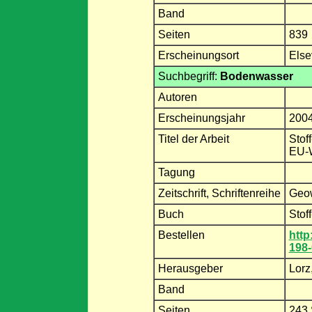
Band
Seiten
839
Erscheinungsort
Else
Suchbegriff:
Bodenwasser
Autoren
Erscheinungsjahr
200
Titel der Arbeit
Stof
EU-W
Tagung
Zeitschrift, Schriftenreihe
Geow
Buch
Stof
Bestellen
http
198-
Herausgeber
Lorz
Band
Seiten
243 