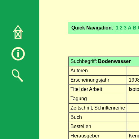
Quick Navigation:
1
2
3
A
B
Suchbegriff:
Bodenwasser
Autoren
Erscheinungsjahr
199
Titel der Arbeit
Isot
Tagung
Zeitschrift, Schriftenreihe
Buch
Bestellen
Herausgeber
Kend