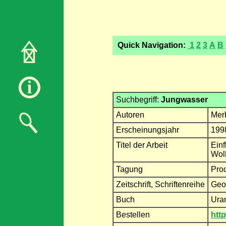
Quick Navigation:
1
2
3
A
B
Suchbegriff:
Jungwasser
Autoren
Mer
Erscheinungsjahr
199
Titel der Arbeit
Ein
Wol
Tagung
Proc
Zeitschrift, Schriftenreihe
Geo
Buch
Ura
Bestellen
htt