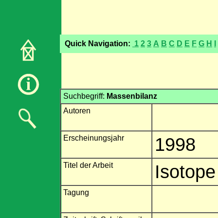
Quick Navigation:
1
2
3
A
B
C
D
E
F
G
H
I
Suchbegriff:
Massenbilanz
Autoren
Erscheinungsjahr
1998
Titel der Arbeit
Isotope
Tagung