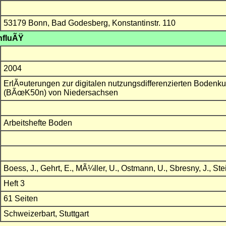
53179 Bonn, Bad Godesberg, Konstantinstr. 110
nfluÃŸ
2004
ErlÃ¤uterungen zur digitalen nutzungsdifferenzierten Bodenk
(BÃœK50n) von Niedersachsen
Arbeitshefte Boden
Boess, J., Gehrt, E., MÃ¼ller, U., Ostmann, U., Sbresny, J., Ste
Heft 3
61 Seiten
Schweizerbart, Stuttgart