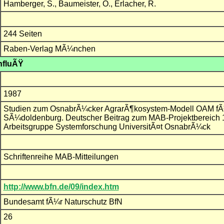
Hamberger, S., Baumeister, O., Erlacher, R.
244 Seiten
Raben-Verlag MÃ¼nchen
nfluÃŸ
1987
Studien zum OsnabrÃ¼cker AgrarÃ¶kosystem-Modell OAM fÃ¼r 
SÃ¼doldenburg. Deutscher Beitrag zum MAB-Projektbereich 13
Arbeitsgruppe Systemforschung UniversitÃ¤t OsnabrÃ¼ck
Schriftenreihe MAB-Mitteilungen
http://www.bfn.de/09/index.htm
Bundesamt fÃ¼r Naturschutz BfN
26