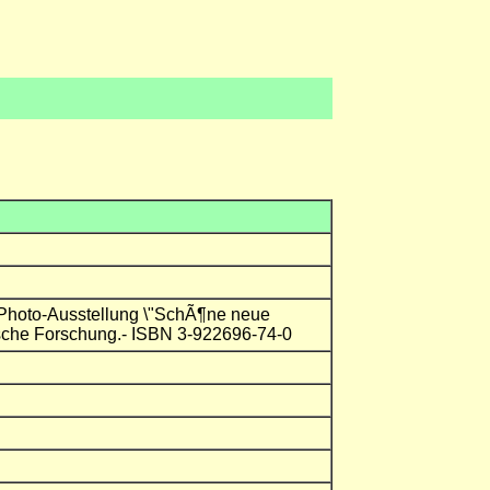
 Photo-Ausstellung \"SchÃ¶ne neue
gische Forschung.- ISBN 3-922696-74-0