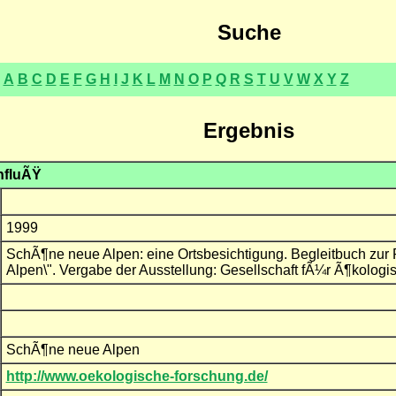
Suche
A
B
C
D
E
F
G
H
I
J
K
L
M
N
O
P
Q
R
S
T
U
V
W
X
Y
Z
Ergebnis
nfluÃŸ
1999
SchÃ¶ne neue Alpen: eine Ortsbesichtigung. Begleitbuch zur
Alpen\". Vergabe der Ausstellung: Gesellschaft fÃ¼r Ã¶kolo
SchÃ¶ne neue Alpen
http://www.oekologische-forschung.de/