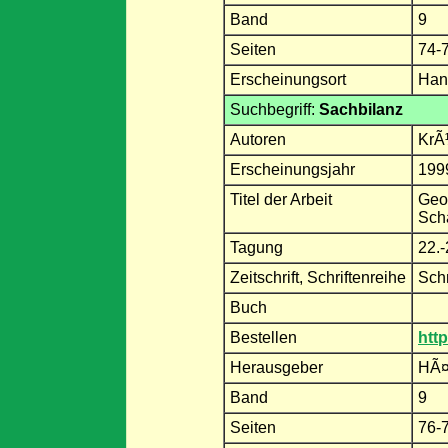
Band
9
Seiten
74-
Erscheinungsort
Han
Suchbegriff:
Sachbilanz
Autoren
KrÃ
Erscheinungsjahr
199
Titel der Arbeit
Geo
Sch
Tagung
22.-
Zeitschrift, Schriftenreihe
Schr
Buch
Bestellen
htt
Herausgeber
HÃ¤r
Band
9
Seiten
76-