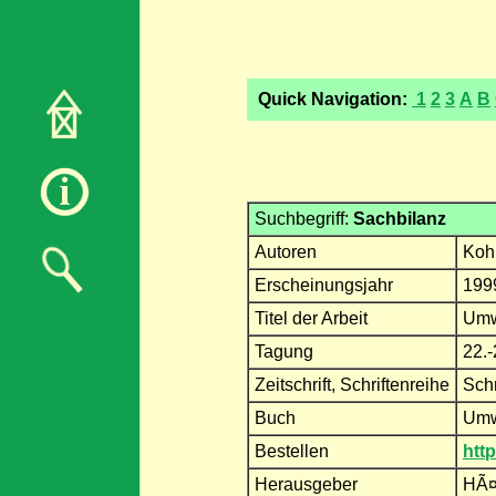
Quick Navigation:
1
2
3
A
B
Suchbegriff:
Sachbilanz
Autoren
Koh
Erscheinungsjahr
199
Titel der Arbeit
Umw
Tagung
22.-
Zeitschrift, Schriftenreihe
Schr
Buch
Umwe
Bestellen
htt
Herausgeber
HÃ¤r