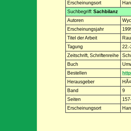
Erscheinungsort
Han
Suchbegriff:
Sachbilanz
Autoren
Wyc
Erscheinungsjahr
199
Titel der Arbeit
Rau
Tagung
22.-
Zeitschrift, Schriftenreihe
Schr
Buch
Umwe
Bestellen
htt
Herausgeber
HÃ¤r
Band
9
Seiten
157
Erscheinungsort
Han