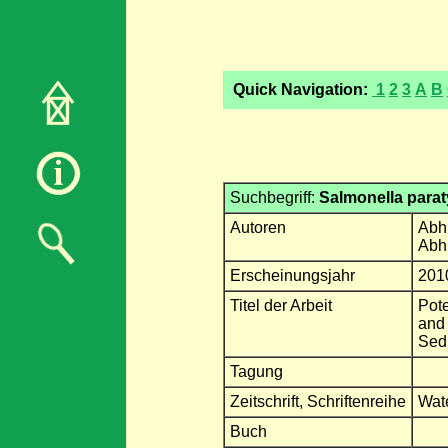
Quick Navigation:
1
2
3
A
B
Suchbegriff:
Salmonella parat
Autoren
Abhi
Abh
Erscheinungsjahr
201
Titel der Arbeit
Pote
and 
Sed
Tagung
Zeitschrift, Schriftenreihe
Wat
Buch