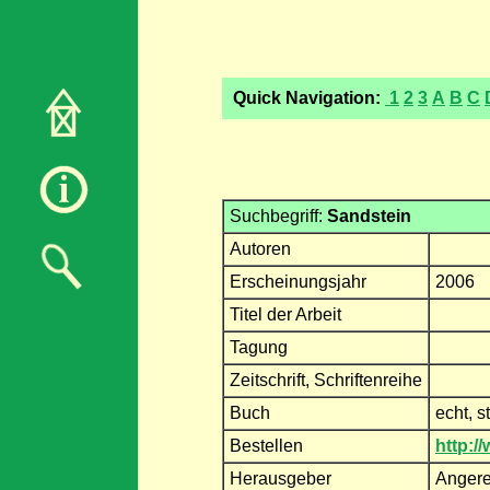
Quick Navigation:
1
2
3
A
B
C
Suchbegriff:
Sandstein
Autoren
Erscheinungsjahr
2006
Titel der Arbeit
Tagung
Zeitschrift, Schriftenreihe
Buch
echt, 
Bestellen
http:/
Herausgeber
Angerer