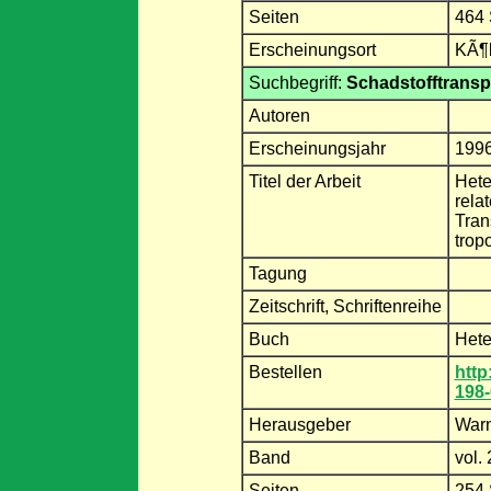
Seiten
464 
Erscheinungsort
KÃ¶l
Suchbegriff:
Schadstofftransp
Autoren
Erscheinungsjahr
199
Titel der Arbeit
Hete
rela
Tran
trop
Tagung
Zeitschrift, Schriftenreihe
Buch
Hete
Bestellen
http
198-
Herausgeber
Warn
Band
vol.
Seiten
254 