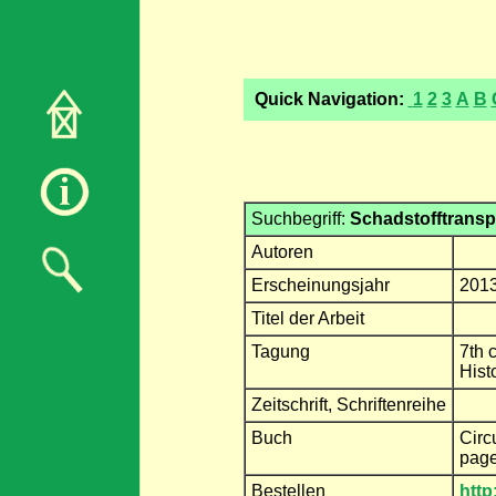
Quick Navigation:
1
2
3
A
B
Suchbegriff:
Schadstofftransp
Autoren
Erscheinungsjahr
201
Titel der Arbeit
Tagung
7th 
Hist
Zeitschrift, Schriftenreihe
Buch
Circ
pag
Bestellen
http