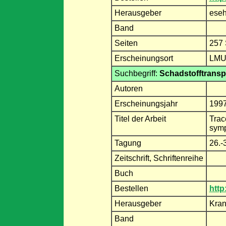
Herausgeber
ese
Band
Seiten
257 
Erscheinungsort
LMU
Suchbegriff:
Schadstofftransp
Autoren
Erscheinungsjahr
199
Titel der Arbeit
Trac
symp
Tagung
26.-
Zeitschrift, Schriftenreihe
Buch
Bestellen
http
Herausgeber
Kran
Band