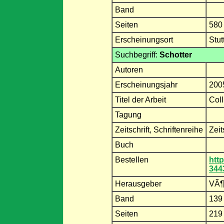
Band
Seiten
580
Erscheinungsort
Stut
Suchbegriff:
Schotter
Autoren
Erscheinungsjahr
200
Titel der Arbeit
Coll
Tagung
Zeitschrift, Schriftenreihe
Zei
Buch
Bestellen
htt
344
Herausgeber
VÃ¶l
Band
13
Seiten
219