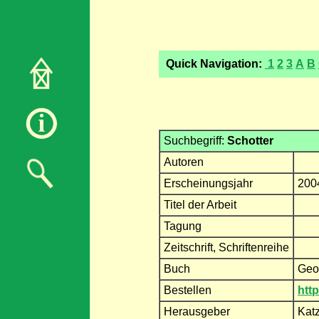
Quick Navigation:
1
2
3
A
B
Suchbegriff:
Schotter
Autoren
Erscheinungsjahr
200
Titel der Arbeit
Tagung
Zeitschrift, Schriftenreihe
Buch
Geo
Bestellen
htt
Herausgeber
Kat