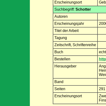
Erscheinungsort
Gebr
Suchbegriff:
Schotter
Autoren
Erscheinungsjahr
200
Titel der Arbeit
Tagung
Zeitschrift, Schriftenreihe
Buch
echt
Bestellen
http
Herausgeber
Ange
Heim
Weid
Band
Seiten
291
Erscheinungsort
Zwe
Fin