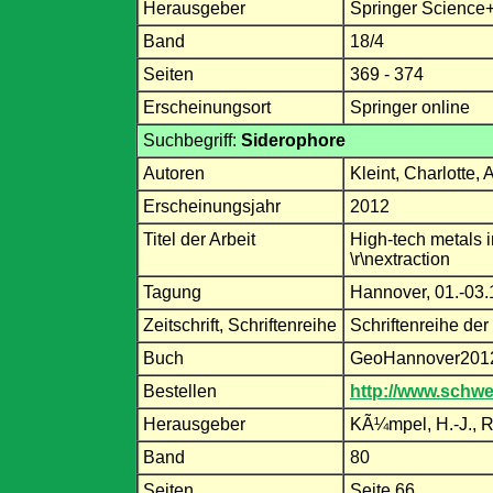
Herausgeber
Springer Science
Band
18/4
Seiten
369 - 374
Erscheinungsort
Springer online
Suchbegriff:
Siderophore
Autoren
Kleint, Charlotte
Erscheinungsjahr
2012
Titel der Arbeit
High-tech metals 
\r\nextraction
Tagung
Hannover, 01.-03
Zeitschrift, Schriftenreihe
Schriftenreihe de
Buch
GeoHannover2012 
Bestellen
http://www.schwe
Herausgeber
KÃ¼mpel, H.-J., R
Band
80
Seiten
Seite 66