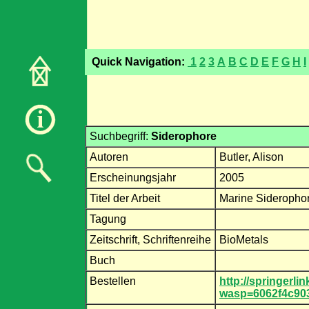
Quick Navigation:
1
2
3
A
B
C
D
E
F
G
H
I
Suchbegriff:
Siderophore
Autoren
Butler, Alison
Erscheinungsjahr
2005
Titel der Arbeit
Marine Siderophor
Tagung
Zeitschrift, Schriftenreihe
BioMetals
Buch
Bestellen
http://springerl
wasp=6062f4c903b