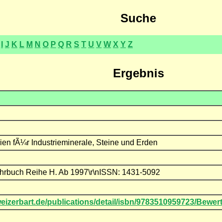
Suche
I
J
K
L
M
N
O
P
Q
R
S
T
U
V
W
X
Y
Z
Ergebnis
ien fÃ¼r Industrieminerale, Steine und Erden
hrbuch Reihe H. Ab 1997\r\nISSN: 1431-5092
eizerbart.de/publications/detail/isbn/9783510959723/Bewe