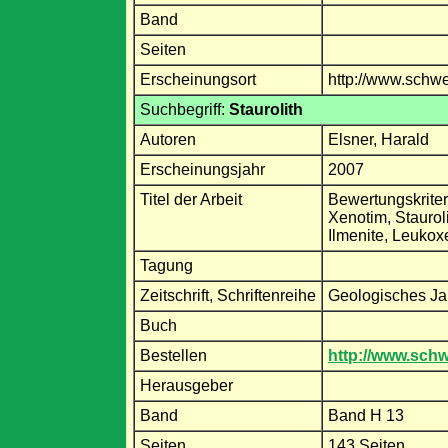
Band
Seiten
Erscheinungsort
http://www.schwe
Suchbegriff:
Staurolith
Autoren
Elsner, Harald
Erscheinungsjahr
2007
Titel der Arbeit
Bewertungskriter
Xenotim, Stauroli
Ilmenite, Leukoxe
Tagung
Zeitschrift, Schriftenreihe
Geologisches Ja
Buch
Bestellen
http://www.sch
Herausgeber
Band
Band H 13
Seiten
143 Seiten