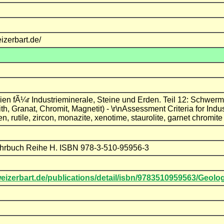
izerbart.de/
ien fÃ¼r Industrieminerale, Steine und Erden. Teil 12: Schwermi
th, Granat, Chromit, Magnetit) - \r\nAssessment Criteria for Ind
n, rutile, zircon, monazite, xenotime, staurolite, garnet chromi
hrbuch Reihe H. ISBN 978-3-510-95956-3
weizerbart.de/publications/detail/isbn/9783510959563/G