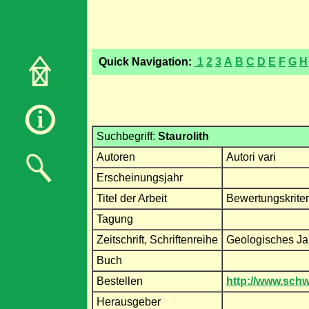
Quick Navigation:
1
2
3
A
B
C
D
E
F
G
H
Suchbegriff:
Staurolith
Autoren
Autori vari
Erscheinungsjahr
Titel der Arbeit
Bewertungskriter
Tagung
Zeitschrift, Schriftenreihe
Geologisches Ja
Buch
Bestellen
http://www.schw
Herausgeber