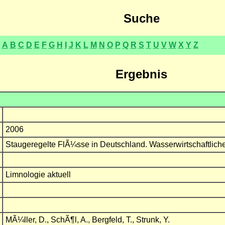
Suche
A
B
C
D
E
F
G
H
I
J
K
L
M
N
O
P
Q
R
S
T
U
V
W
X
Y
Z
Ergebnis
2006
Staugeregelte FlÃ¼sse in Deutschland. Wasserwirtschaftl
Limnologie aktuell
MÃ¼ller, D., SchÃ¶l, A., Bergfeld, T., Strunk, Y.