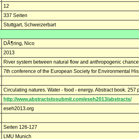
12
337 Seiten
Stuttgart, Schweizerbart
DÃ¶ring, Nico
2013
River system between natural flow and anthropogenic chances
7th conference of the European Society for Environmental His
Circulating natures. Water - food - energy. Abstract book. 25
http://www.abstractstosubmit.com/eseh2013/abstracts/
eseh2013.org
Seiten 126-127
LMU Munich