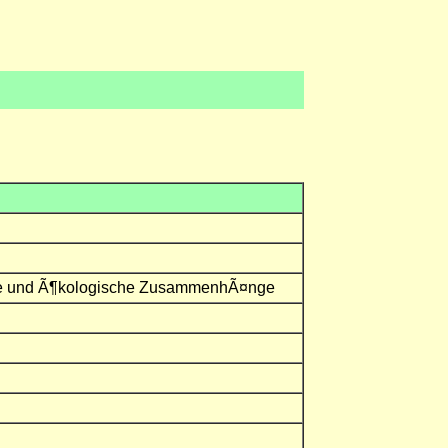
iche und Ã¶kologische ZusammenhÃ¤nge