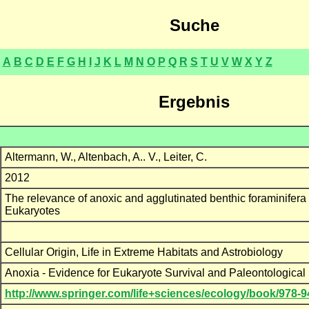
Suche
A
B
C
D
E
F
G
H
I
J
K
L
M
N
O
P
Q
R
S
T
U
V
W
X
Y
Z
Ergebnis
Altermann, W., Altenbach, A.. V., Leiter, C.
2012
The relevance of anoxic and agglutinated benthic foraminifera 
Eukaryotes
Cellular Origin, Life in Extreme Habitats and Astrobiology
Anoxia - Evidence for Eukaryote Survival and Paleontological
http://www.springer.com/life+sciences/ecology/book/978-9