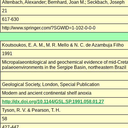
Altenbach, Alexander; Bernhard, Joan M.; Seckbach, Joseph
21
617-630
http://www.springer.com/?SGWID=1-102-0-0-0
Koutsoukos, E. A. M., M. R. Mello & N. C. de Azambuja Filho
1991
Micropalaeontological and geochemical evidence of mid-Cret
palaeoenvironments in the Sergipe Basin, northeastern Brazil
Geological Society, London, Special Publication
Modern and ancient continental shelf anoxia
http://dx.doi.org/10.1144/GSL.SP.1991.058.01.27
Tyson, R. V. & Pearson, T. H.
58
427-447