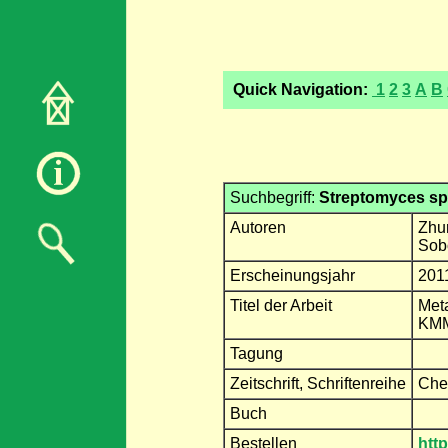
Quick Navigation:
1
2
3
A
B
Suchbegriff:
Streptomyces sp
Autoren
Zhur
Sob
Erscheinungsjahr
201
Titel der Arbeit
Meta
KM
Tagung
Zeitschrift, Schriftenreihe
Che
Buch
Bestellen
htt