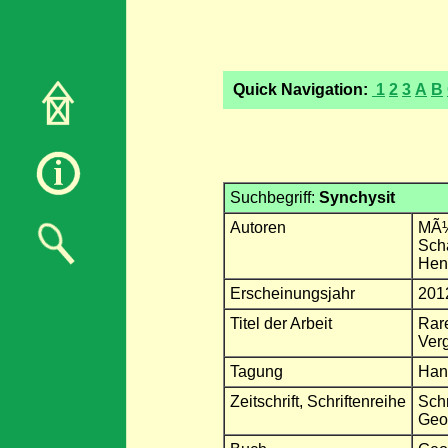
Quick Navigation:
1
2
3
A
B
Suchbegriff:
Synchysit
Autoren
MÃ¼h
Scha
Hen
Erscheinungsjahr
201
Titel der Arbeit
Rare
Ver
Tagung
Han
Zeitschrift, Schriftenreihe
Schr
Geo