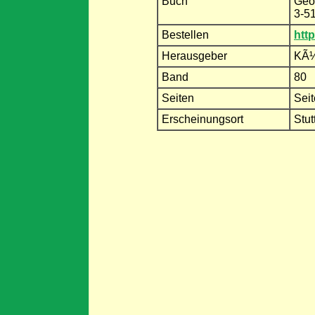
Buch
Geo
3-5
Bestellen
htt
Herausgeber
KÃ¼m
Band
80
Seiten
Sei
Erscheinungsort
Stut