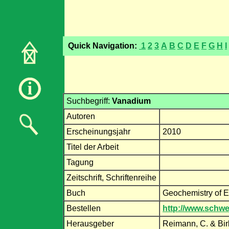
Quick Navigation:
1
2
3
A
B
C
D
E
F
G
H
I
Suchbegriff:
Vanadium
Autoren
Erscheinungsjahr
2010
Titel der Arbeit
Tagung
Zeitschrift, Schriftenreihe
Buch
Geochemistry of E
Bestellen
http://www.schwe
Herausgeber
Reimann, C. & Bir