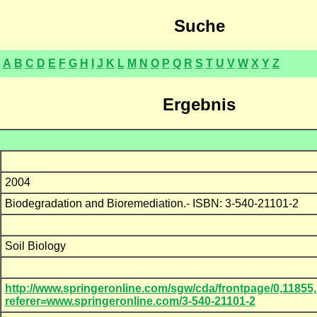
Suche
A
B
C
D
E
F
G
H
I
J
K
L
M
N
O
P
Q
R
S
T
U
V
W
X
Y
Z
Ergebnis
2004
Biodegradation and Bioremediation.- ISBN: 3-540-21101-2
Soil Biology
http://www.springeronline.com/sgw/cda/frontpage/0,11855,
referer=www.springeronline.com/3-540-21101-2