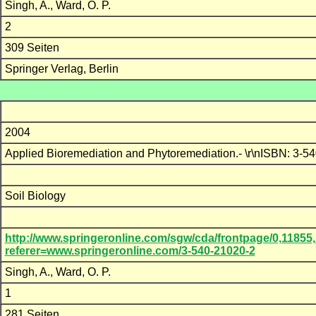
Singh, A., Ward, O. P.
2
309 Seiten
Springer Verlag, Berlin
2004
Applied Bioremediation and Phytoremediation.- \r\nISBN: 3-
Soil Biology
http://www.springeronline.com/sgw/cda/frontpage/0,11855,
referer=www.springeronline.com/3-540-21020-2
Singh, A., Ward, O. P.
1
281 Seiten