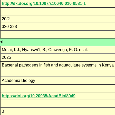
http://dx.doi.org/10.1007/s10646-010-0581-1
20/2
320-328
ri
Mutai, I. J., Nyanswi1, B., Omwenga, E. O. et al.
2025
Bacterial pathogens in fish and aquaculture systems in Kenya
Academia Biology
https://doi.org/10.20935/AcadBiol8049
3