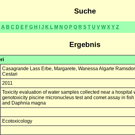
Suche
A
B
C
D
E
F
G
H
I
J
K
L
M
N
O
P
Q
R
S
T
U
V
W
X
Y
Z
Ergebnis
ri
Casagrande Lass Erbe, Margarete, Wanessa Algarte Ramsdorf
Cestari
2011
Toxicity evaluation of water samples collected near a hospital 
genotoxicity piscine micronucleus test and comet assay in fish 
and Daphnia magna
Ecotoxicology