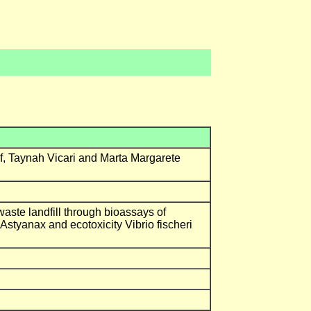
, Taynah Vicari and Marta Margarete
waste landfill through bioassays of
Astyanax and ecotoxicity Vibrio fischeri