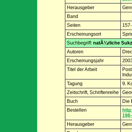
Herausgeber
Gens
Band
Seiten
157
Erscheinungsort
Spri
Suchbegriff:
natÃ¼rliche Suk
Autoren
Drec
Erscheinungsjahr
200
Titel der Arbeit
Post
Indu
Tagung
9. K
Zeitschrift, Schriftenreihe
Geow
Buch
Die 
Bestellen
http
198-
Herausgeber
Gens