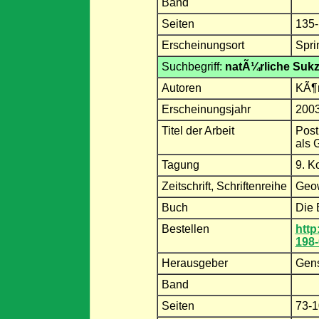
Band
Seiten
135
Erscheinungsort
Spri
Suchbegriff:
natÃ¼rliche Suk
Autoren
KÃ¶r
Erscheinungsjahr
200
Titel der Arbeit
Post
als 
Tagung
9. K
Zeitschrift, Schriftenreihe
Geow
Buch
Die 
Bestellen
http
198-
Herausgeber
Gens
Band
Seiten
73-