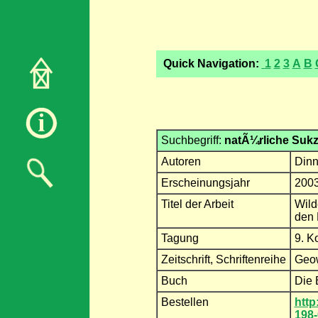
Quick Navigation:
1
2
3
A
B
Suchbegriff:
natÃ¼rliche Suk
Autoren
Dinn
Erscheinungsjahr
200
Titel der Arbeit
Wild
den
Tagung
9. K
Zeitschrift, Schriftenreihe
Geow
Buch
Die 
Bestellen
http
198-