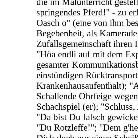
die im Malunterricht gestel
springendes Pferd!" - zu e
Oasch o" (eine von ihm bes
Begebenheit, als Kamerade
Zufallsgemeinschaft ihren I
"Höa endli auf mit dem Exp
gesamter Kommunikationsb
einstündigen Rücktranspor
Krankenhausaufenthalt); "
Schallende Ohrfeige wegen
Schachspiel (er); "Schluss,
"Da bist Du falsch gewickel
"Du Rotzleffe!"; "Dem g'he
Dich doch nur einen Scheiß