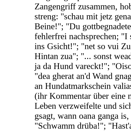
Zangengriff zusammen, ho
streng: "schau mit jetz gen
Beine!"; "Du gottbegnadete
fehlerfrei nachsprechen; "
ins Gsicht!"; "net so vui Z
Hintan zua"; "... sonst wea
ja da Hund vareckt!"; "Oiso
"dea gherat an'd Wand gnagl
an Hundatmarkschein valiast
(ihr Kommentar über eine m
Leben verzweifelte und sich
gsagt, wann oana ganga is
"Schwamm drüba!"; "Hast'a