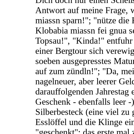
Antwort auf meine Frage, w
miassn sparn!"; "nütze die
Klobabia miassn fei gnua se
Topsau!", "Kinda!" entfuhr
einer Bergtour sich verewig
soeben ausgepresstes Matur
auf zum zündln!"; "Da, mei
nagelneuer, aber leerer Ge
darauffolgenden Jahrestag e
Geschenk - ebenfalls leer -
Silberbesteck (eine viel zu
Esslöffel und die Klinge e
"geschenkt": das erste mal 