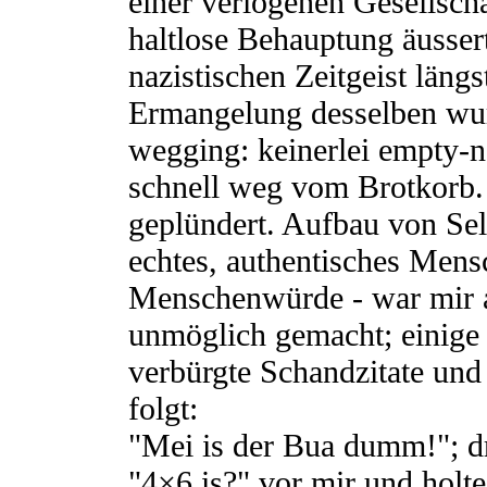
einer verlogenen Gesellscha
haltlose Behauptung äusser
nazistischen Zeitgeist läng
Ermangelung desselben wurd
wegging: keinerlei empty-
schnell weg vom Brotkorb.
geplündert. Aufbau von Sel
echtes, authentisches Mensc
Menschenwürde - war mir a
unmöglich gemacht; einige 
verbürgte Schandzitate un
folgt:
"Mei is der Bua dumm!"; dr
"4×6 is?" vor mir und holte