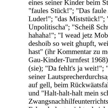
eines seiner Kinder beim 
"faules Stück!"; "Das faule
Luder!"; "das Miststück!";
Unpolitischa"; "Scheiß Sch
hahaha!"; "I wead jetz Mob
deshoib so weit ghupft, wei
hast" (ihr Kommentar zu m
Gau-Kinder-Turnfest 1968);
(sie); "Da fehlt's ja weit!";
seiner Lautsprecherdurchs
auf gell, beim Rückwäatsfah
und "Halt-halt-halt mein s
Zwangsnachhilfeunterrichts 