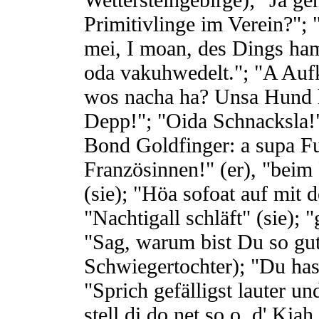
Primitivlinge im Verein?"; 
mei, I moan, des Dings ha
oda vakuhwedelt."; "A Auf
wos nacha ha? Unsa Hund h
Depp!"; "Oida Schnacksla!"
Bond Goldfinger: a supa Fu
Französinnen!" (er), "beim 
(sie); "Höa sofoat auf mit
"Nachtigall schläft" (sie); 
"Sag, warum bist Du so gut 
Schwiegertochter); "Du has
"Sprich gefälligst lauter u
stell di do net so o, d' Kia