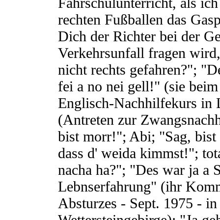
Fahrschulunterricht, als ic
rechten Fußballen das Gaspe
Dich der Richter bei der 
Verkehrsunfall fragen wird,
nicht rechts gefahren?"; 
fei a no nei gell!" (sie be
Englisch-Nachhilfekurs in 
(Antreten zur Zwangsnachhi
bist morr!"; Abi; "Sag, bis
dass d' weida kimmst!"; tot
nacha ha?"; "Des war ja a 
Lebnserfahrung" (ihr Komm
Absturzes - Sept. 1975 - i
Wettersteingebirge); "Ja ge