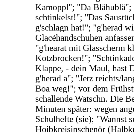
Kamoppl"; "Da Blähublä"; "
schtinkelst!"; "Das Saustü
g'schlagn hat!"; "g'herad wi
Glacèhandschuhen anfassen
"g'hearat mit Glasscherm kl
Kotzbrocken!"; "Schtinkado
Klappe, - dein Maul, hast 
g'herad a"; "Jetz reichts/la
Boa weg!"; vor dem Frühs
schallende Watschn. Die Be
Minuten später: wegen ange
Schulhefte (sie); "Wannst 
Hoibkreisinschenör (Halbkr