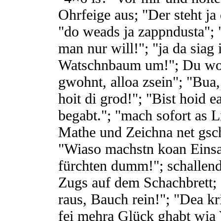
Ohrfeige aus; "Der steht ja
"do weads ja zappndusta"; 
man nur will!"; "ja da siag i
Watschnbaum um!"; Du woas
gwohnt, alloa zsein"; "Bua
hoit di grod!"; "Bist hoid e
begabt."; "mach sofort as 
Mathe und Zeichna net gsch
"Wiaso machstn koan Einsa
fürchten dumm!"; schallend
Zugs auf dem Schachbrett; "
raus, Bauch rein!"; "Dea kr
fei mehra Glück ghabt wia 