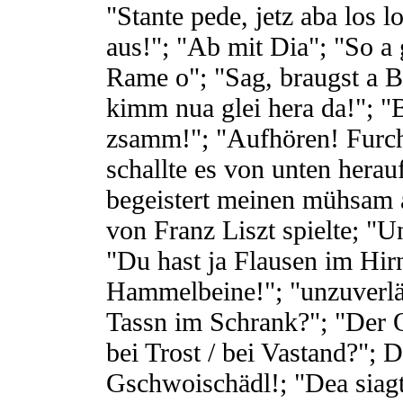
"Stante pede, jetz aba los 
aus!"; "Ab mit Dia"; "So a
Rame o"; "Sag, braugst a Bo
kimm nua glei hera da!"; "
zsamm!"; "Aufhören! Furcht
schallte es von unten herau
begeistert meinen mühsam 
von Franz Liszt spielte; "
"Du hast ja Flausen im Hir
Hammelbeine!"; "unzuverläs
Tassn im Schrank?"; "Der 
bei Trost / bei Vastand?"; 
Gschwoischädl!; "Dea siag