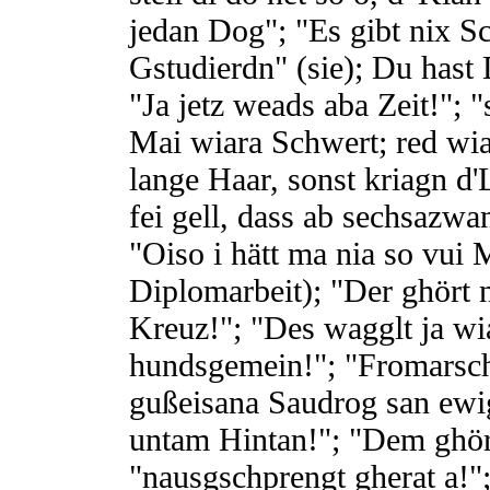
jedan Dog"; "Es gibt nix 
Gstudierdn" (sie); Du hast D
"Ja jetz weads aba Zeit!"; 
Mai wiara Schwert; red wi
lange Haar, sonst kriagn d
fei gell, dass ab sechsazwa
"Oiso i hätt ma nia so vui
Diplomarbeit); "Der ghört n
Kreuz!"; "Des wagglt ja wi
hundsgemein!"; "Fromarsch
gußeisana Saudrog san ewi
untam Hintan!"; "Dem ghör
"nausgschprengt gherat a!"; 